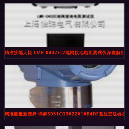
精准接地无忧 LMR-0402EIV地网接地电阻测试仪深度解析
精准测量新选择 详解3051CG3A22A1AB4DF差压变送器