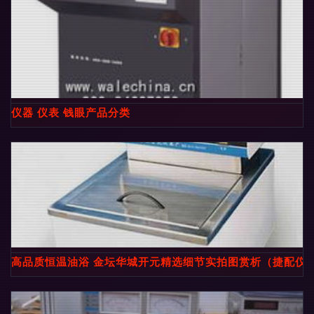
仪器 仪表 钱眼产品分类
高品质恒温油浴 金坛华城开元精选细节实拍图赏析（捷配仪